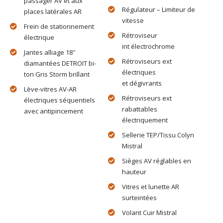
passager AV et aux
Régulateur – Limiteur de
places latérales AR
vitesse
Frein de stationnement
Rétroviseur
électrique
int électrochrome
Jantes alliage 18″
Rétroviseurs ext
diamantées DETROIT bi-
électriques
ton Gris Storm brillant
et dégivrants
Lève-vitres AV-AR
Rétroviseurs ext
électriques séquentiels
rabattables
avec antipincement
électriquement
Sellerie TEP/Tissu Colyn
Mistral
Sièges AV réglables en
hauteur
Vitres et lunette AR
surteintées
Volant Cuir Mistral