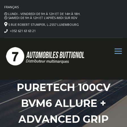
FRANÇAIS
LUNDI - VENDREDI DE 9H À 12H ET DE 14H À 18H.
SAMEDI DE 9H À 12H ET L’APRÈS-MIDI SUR RDV
5 RUE ROBERT STUMPER, L-2557 LUXEMBOURG
+352 621 63 63 21
PEUGEOT 2008
NOUVEAU – 1.2
PURETECH 100CV
BVM6 ALLURE +
ADVANCED GRIP