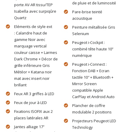
de pluie et de luminosité
porte AV-AR tissu/TEP
Isabella avec surpiqûre
Pare-brise teinté
Quartz
acoustique
Eléments de style ext
Peinture métallisée Gris
: Calandre haut de
Selenium
gamme Noir avec
Peugeot i-Cockpit :
marquage vertical
combiné tête haute 10”
couleur caisse + Larmes
numérique
Dark Chrome + Décor de
Peugeot i-Connect :
grille inférieure Gris
Fonction DAB + Ecran
Météor + Katana noir
tactile 10″ + Bluetooth +
mat avec insert noir
Mirror Screen
brillant
compatible Apple
Feux AR 3 griffes à LED
CarPlay et Android Auto
Feux de jour à LED
Plancher de coffre
Fixations ISOFIX aux 2
modulable 2 positions
places latérales AR
Projecteurs Peugeot LED
Jantes alliage 17”
Technology