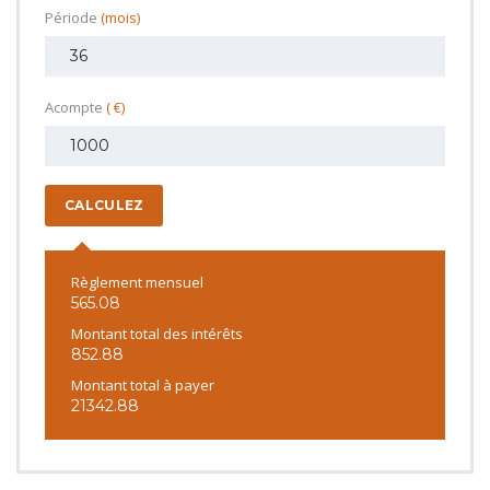
Période
(mois)
Acompte
( €)
CALCULEZ
Règlement mensuel
565.08
Montant total des intérêts
852.88
Montant total à payer
21342.88