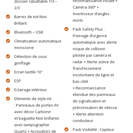
reconnaissance vocale +
dossier rabattable 1/3 –
Caméra 360° +
2/3
Avertisseur d’angles
Barres de toit Noir
morts
Brillant
Pack Safety Plus :
Bluetooth – USB
Freinage d’urgence
Climatisation automatique
automatique avec alerte
monozone
risque de collision
pilotée par caméra et
Détection de sous
radar + Alerte active de
gonflage
franchissement
Ecran tactile 10″
involontaire de ligne et
ESP
bas côté
+ Reconnaissance
Eclairage intérieur
étendue des panneaux
Eléments de style int
de signalisation et
: Panneaux de portes AV
préconisation de vitesse
avec décor Carbone
+ Alerte attention
et baguette Noir brillante
conducteur
avec tampographie
Pack Visibilité : Capteur
Quartz + Accoudoirs de