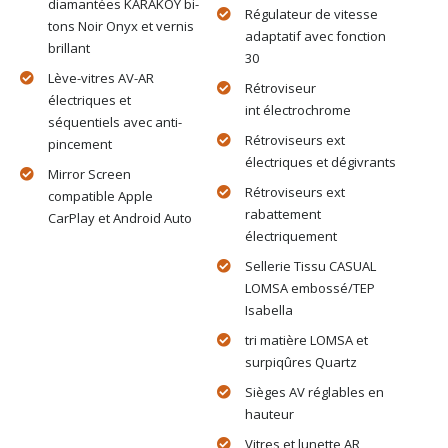
diamantées KARAKOY bi-
Régulateur de vitesse
tons Noir Onyx et vernis
adaptatif avec fonction
brillant
30
Lève-vitres AV-AR
Rétroviseur
électriques et
int électrochrome
séquentiels avec anti-
Rétroviseurs ext
pincement
électriques et dégivrants
Mirror Screen
Rétroviseurs ext
compatible Apple
rabattement
CarPlay et Android Auto
électriquement
Sellerie Tissu CASUAL
LOMSA embossé/TEP
Isabella
tri matière LOMSA et
surpiqûres Quartz
Sièges AV réglables en
hauteur
Vitres et lunette AR